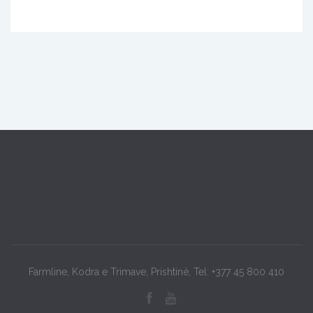
Farmline, Kodra e Trimave, Prishtinë, Tel: +377 45 800 410