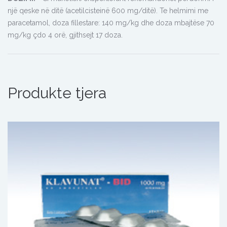
një qeske në ditë (acetilcisteinë 600 mg/ditë). Te helmimi me
paracetamol, doza fillestare: 140 mg/kg dhe doza mbajtёse 70
mg/kg çdo 4 orё, gjithsejt 17 doza.
Produkte tjera