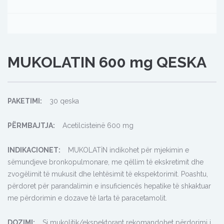
MUKOLATIN 600 mg QESKA
PAKETIMI:
30 qeska
PËRMBAJTJA:
Acetilcisteinë 600 mg
INDIKACIONET:
MUKOLATİN indikohet pёr mjekimin e
sёmundjeve bronkopulmonare, me qëllim të ekskretimit dhe
zvogёlimit të mukusit dhe lehtësimit të ekspektorimit. Poashtu,
pёrdoret pёr parandalimin e insuficiencёs hepatike tё shkaktuar
me përdorimin e dozave tё larta tё paracetamolit.
DOZIMI:
Si mukolitik/ekspektorant rekomandohet përdorimi i